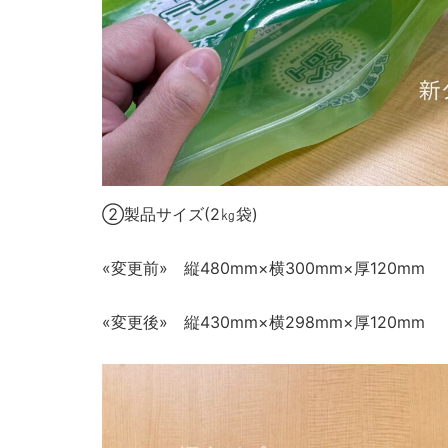
②製品サイズ(2㎏袋)
«変更前» 縦480mm×横300mm×厚120mm
«変更後» 縦430mm×横298mm×厚120mm