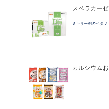
スベラカーゼ L
ミキサー粥のベタツ
カルシウムお