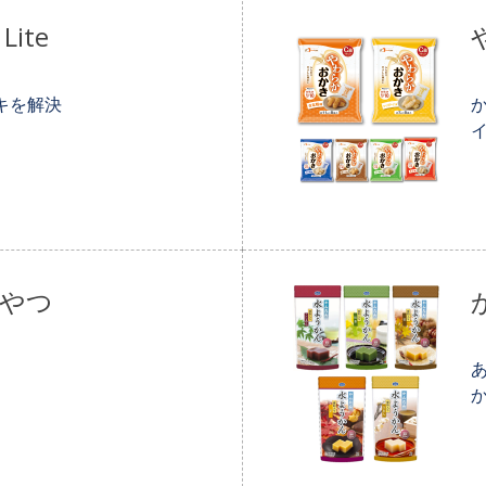
ite
キを解決
やつ